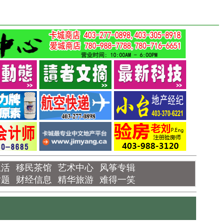
生活
移民茶馆
艺术中心
风筝专辑
话题
财经信息
精华旅游
难得一笑