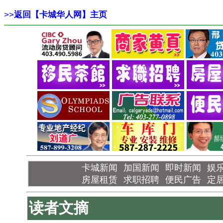
>>
返回【卡城华人网】主页
卡城新闻
加国新闻
即时新闻
娱
房屋租赁
求职招聘
便民广告
定
读者文摘