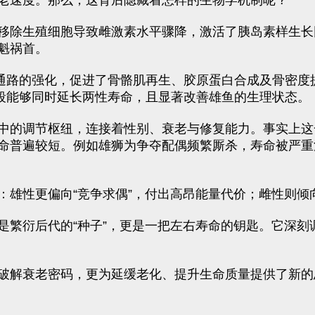
老速度。那么，这背后隐藏着怎样的生物学机制呢？
生殖细胞导致雌激素水平骤降，激活了胰岛素样生长因子-1
魁祸首。
通路的强化，促进了骨骼肌再生、胶原蛋白合成及骨密度
段能够同时延长两性寿命，且显著改善雄鱼的生理状态。
中的调节枢纽，连接着性别、衰老与修复能力。事实上这一
命普遍较短。例如雄狮为争夺配偶频繁厮杀，寿命被严重
雄性更偏向“竞争求偶”，付出高昂能量代价；雌性则倾向
是繁衍后代的“种子”，更是一把左右寿命的钥匙。它深刻
破解衰老密码，更为延缓老化、提升生命质量提供了新的