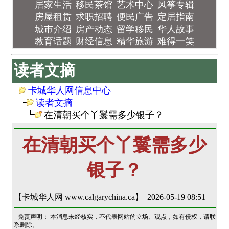
居家生活
移民茶馆
艺术中心
风筝专辑
房屋租赁
求职招聘
便民广告
定居指南
城市介绍
房产动态
留学移民
华人故事
教育话题
财经信息
精华旅游
难得一笑
读者文摘
卡城华人网信息中心
读者文摘
在清朝买个丫鬟需多少银子？
在清朝买个丫鬟需多少
银子？
【卡城华人网 www.calgarychina.ca】 2026-05-19 08:51
免责声明： 本消息未经核实，不代表网站的立场、观点，如有侵权，请联
系删除。