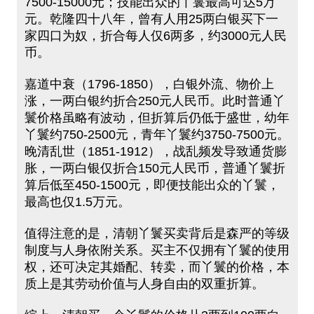
7500-15000元；技能出众的丫鬟最高可达5万
元。乾隆四十八年，曾有人用25两白银买下一
家四口为奴，折合每人仅6两多，约3000元人民
币。
嘉道中衰（1796-1850），白银外流、物价上
涨，一两白银约折合250元人民币。此时普通丫
鬟价格虽略有波动，但折算后仍低于盛世，幼年
丫鬟约750-2500元，青年丫鬟约3750-7500元。
晚清乱世（1851-1912），战乱频发导致通货膨
胀，一两白银仅折合150元人民币，普通丫鬟折
算后低至450-1500元，即便技能出众的丫鬟，
最高也仅1.5万元。
值得注意的是，清朝丫鬟买卖背后是森严的等级
制度与人身依附关系。买主不仅拥有丫鬟的使用
权，还可决定其婚配、转卖，而丫鬟的价格，本
质上是其劳动价值与人身自由的双重折算。