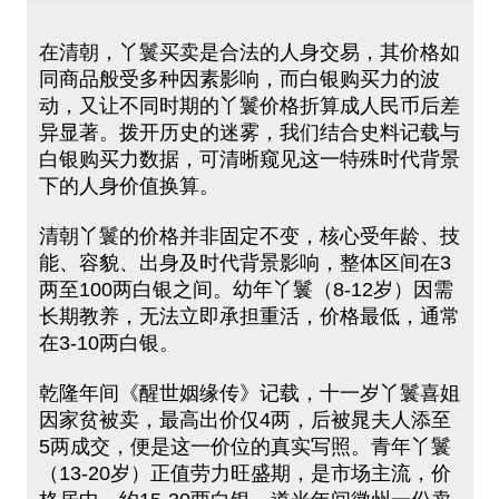
在清朝，丫鬟买卖是合法的人身交易，其价格如
同商品般受多种因素影响，而白银购买力的波
动，又让不同时期的丫鬟价格折算成人民币后差
异显著。拨开历史的迷雾，我们结合史料记载与
白银购买力数据，可清晰窥见这一特殊时代背景
下的人身价值换算。
清朝丫鬟的价格并非固定不变，核心受年龄、技
能、容貌、出身及时代背景影响，整体区间在3
两至100两白银之间。幼年丫鬟（8-12岁）因需
长期教养，无法立即承担重活，价格最低，通常
在3-10两白银。
乾隆年间《醒世姻缘传》记载，十一岁丫鬟喜姐
因家贫被卖，最高出价仅4两，后被晁夫人添至
5两成交，便是这一价位的真实写照。青年丫鬟
（13-20岁）正值劳力旺盛期，是市场主流，价