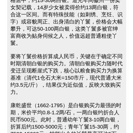
格居中，约15-30两白银。道光年间徽州一份卖
女契记载，14岁少女被卖得价约13两白银，符
合这一区间。而有特殊技能（如刺绣、烹饪、识
字）或容貌周正、出身清白的丫鬟，价格会大幅
攀升，可达50-100两白银，这类丫鬟多被官绅
富商收为贴身伺候之人，价值远超普通粗使丫
鬟。
要将丫鬟价格折算成人民币，关键在于确定不同
时期清朝白银的购买力。清朝白银购买力随时代
变迁呈现断崖式下跌，核心以粮食购买力为换算
基准（清代1仓石大米=150市斤，现代普通大米
约3.5元/斤），结果仅为近似值，反映大致购买
力。
康乾盛世（1662-1795）是白银购买力最强的时
期，米价平均0.8-1.2两/石，一两白银约折合人
民币500元。此时，普通幼年丫鬟3-10两白银，
折算后约1500-5000元；青年丫鬟15-30两，约