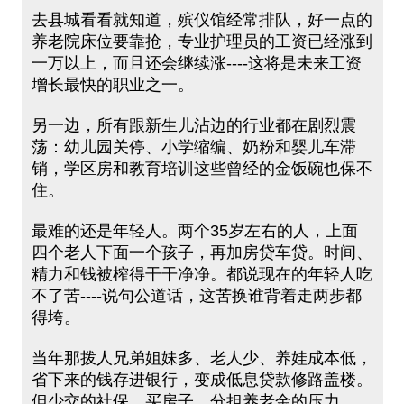
去县城看看就知道，殡仪馆经常排队，好一点的
养老院床位要靠抢，专业护理员的工资已经涨到
一万以上，而且还会继续涨----这将是未来工资
增长最快的职业之一。
另一边，所有跟新生儿沾边的行业都在剧烈震
荡：幼儿园关停、小学缩编、奶粉和婴儿车滞
销，学区房和教育培训这些曾经的金饭碗也保不
住。
最难的还是年轻人。两个35岁左右的人，上面
四个老人下面一个孩子，再加房贷车贷。时间、
精力和钱被榨得干干净净。都说现在的年轻人吃
不了苦----说句公道话，这苦换谁背着走两步都
得垮。
当年那拨人兄弟姐妹多、老人少、养娃成本低，
省下来的钱存进银行，变成低息贷款修路盖楼。
但少交的社保、买房子、分担养老金的压力......,