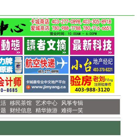
生活
移民茶馆
艺术中心
风筝专辑
话题
财经信息
精华旅游
难得一笑