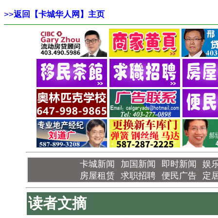
>>
返回【卡城华人网】主页
卡城新闻
加国新闻
即时新闻
娱
房屋租赁
求职招聘
便民广告
定
读者文摘