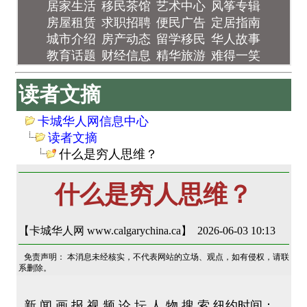
居家生活
移民茶馆
艺术中心
风筝专辑
房屋租赁
求职招聘
便民广告
定居指南
城市介绍
房产动态
留学移民
华人故事
教育话题
财经信息
精华旅游
难得一笑
读者文摘
卡城华人网信息中心
读者文摘
什么是穷人思维？
什么是穷人思维？
【卡城华人网 www.calgarychina.ca】 2026-06-03 10:13
免责声明： 本消息未经核实，不代表网站的立场、观点，如有侵权，请联
系删除。
新 闻 画 报 视 频 论 坛 人 物 搜 索 纽约时间：