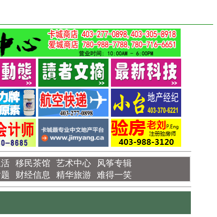
生活
移民茶馆
艺术中心
风筝专辑
话题
财经信息
精华旅游
难得一笑