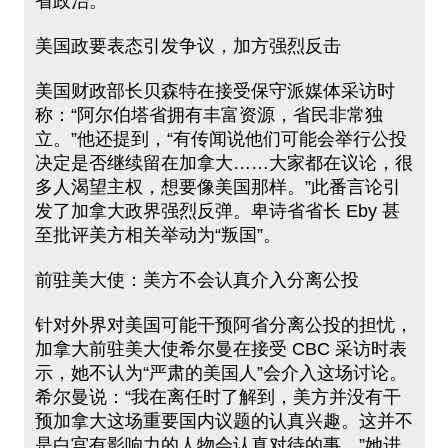
省政治。
美国政要表态引发争议，加方强烈反击
美国财政部长贝森特在接受保守派媒体采访时
称：“阿尔伯塔省拥有丰富资源，省民非常独
立。”他还提到，“有传闻说他们可能会举行公投
决定是否继续留在加拿大……大家都在议论，很
多人渴望主权，想要像美国那样。”此番言论引
发了加拿大政界强烈反弹。卑诗省省长 Eby 甚
至批评美方相关举动为“叛国”。
前驻美大使：美方不会认真介入分离公投
针对外界对美国可能干预阿省分离公投的担忧，
加拿大前驻美大使希尔曼在接受 CBC 采访时表
示，她不认为“严肃的美国人”会介入这场讨论。
希尔曼说：“我在离任时了解到，美方并没有干
预加拿大这场重要国内议题的认真兴趣。这并不
是白宫有影响力的人物会认真对待的事。”她进