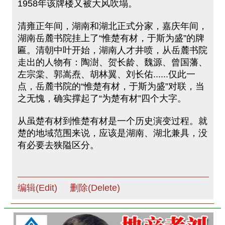
1958年该牌楼又被大风吹塌。
清雍正年间，湖南和湖北正式分家，嘉庆年间，
湖南岳麓书院挂上了“惟楚有材，于斯为盛”的牌
匾。清朝中叶开始，湖南人才井喷，从岳麓书院
走出的人物有：陶澍、贺长龄、魏源、曾国藩、
左宗棠、郭嵩焘、胡林翼、刘长佑......仅此一
点，岳麓书院的“惟楚有材，于斯为盛”对联，当
之无愧，确实撑起了“为楚有材”四个大字。
从虽楚有材到惟楚有材是一个历史演变过程。就
楚的地域范围来说，应该是湖南、湖北兼具，没
有必要去狭隘区分。
编辑(Edit)
删除(Delete)