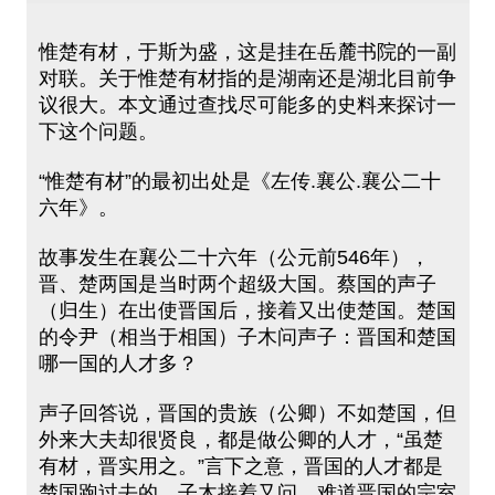
惟楚有材，于斯为盛，这是挂在岳麓书院的一副
对联。关于惟楚有材指的是湖南还是湖北目前争
议很大。本文通过查找尽可能多的史料来探讨一
下这个问题。
“惟楚有材”的最初出处是《左传.襄公.襄公二十
六年》。
故事发生在襄公二十六年（公元前546年），
晋、楚两国是当时两个超级大国。蔡国的声子
（归生）在出使晋国后，接着又出使楚国。楚国
的令尹（相当于相国）子木问声子：晋国和楚国
哪一国的人才多？
声子回答说，晋国的贵族（公卿）不如楚国，但
外来大夫却很贤良，都是做公卿的人才，“虽楚
有材，晋实用之。”言下之意，晋国的人才都是
楚国跑过去的。子木接着又问，难道晋国的宗室