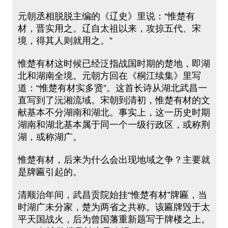
元朝丞相脱脱主编的《辽史》里说：“惟楚有
材，晋实用之。辽自太祖以来，攻掠五代、宋
境，得其人则就用之。”
惟楚有材这时候已经泛指战国时期的楚地，即湖
北和湖南全境。元朝方回在《桐江续集》里写
道：“惟楚有材实多贤”。这首长诗从湖北武昌一
直写到了沅湘流域。宋朝到清初，惟楚有材的文
献基本不分湖南和湖北。事实上，这一历史时期
湖南和湖北基本属于同一个一级行政区，或称荆
湖，或称湖广。
惟楚有材，后来为什么会出现地域之争？主要就
是牌匾引起的。
清顺治年间，武昌贡院始挂“惟楚有材”牌匾，当
时湖广未分家，楚为两省之共称。该匾牌毁于太
平天国战火，后为曾国藩重新题写于牌楼之上。