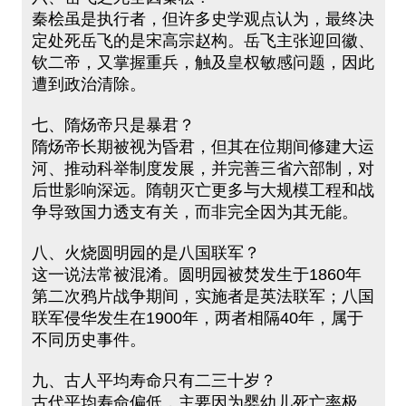
秦桧虽是执行者，但许多史学观点认为，最终决
定处死岳飞的是宋高宗赵构。岳飞主张迎回徽、
钦二帝，又掌握重兵，触及皇权敏感问题，因此
遭到政治清除。
七、隋炀帝只是暴君？
隋炀帝长期被视为昏君，但其在位期间修建大运
河、推动科举制度发展，并完善三省六部制，对
后世影响深远。隋朝灭亡更多与大规模工程和战
争导致国力透支有关，而非完全因为其无能。
八、火烧圆明园的是八国联军？
这一说法常被混淆。圆明园被焚发生于1860年
第二次鸦片战争期间，实施者是英法联军；八国
联军侵华发生在1900年，两者相隔40年，属于
不同历史事件。
九、古人平均寿命只有二三十岁？
古代平均寿命偏低，主要因为婴幼儿死亡率极