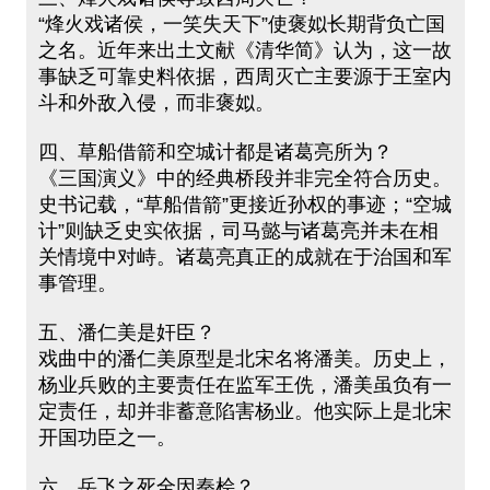
“烽火戏诸侯，一笑失天下”使褒姒长期背负亡国
之名。近年来出土文献《清华简》认为，这一故
事缺乏可靠史料依据，西周灭亡主要源于王室内
斗和外敌入侵，而非褒姒。
四、草船借箭和空城计都是诸葛亮所为？
《三国演义》中的经典桥段并非完全符合历史。
史书记载，“草船借箭”更接近孙权的事迹；“空城
计”则缺乏史实依据，司马懿与诸葛亮并未在相
关情境中对峙。诸葛亮真正的成就在于治国和军
事管理。
五、潘仁美是奸臣？
戏曲中的潘仁美原型是北宋名将潘美。历史上，
杨业兵败的主要责任在监军王侁，潘美虽负有一
定责任，却并非蓄意陷害杨业。他实际上是北宋
开国功臣之一。
六、岳飞之死全因秦桧？