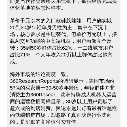
而是当代社会亲密关系危机下，孤独经济完成实
体化落地的标志性样本。
单价千元以内的入门款硅胶娃娃，用户确实以
20到30岁年轻单身男性为主，集中在下沉市
场，核心诉求是生理替代。但单价万元以上，搭
载AI交互功能的中高端机型，用户画像完全反
转：35到50岁群体占比62%，一二线城市用户
占比71%，个人年收入20万以上群体占比超六
成。
海外市场的结论高度一致。
360ResearchReports的调研显示，美国市场约
57%的买家属于30-50岁年龄段，年轻群体并非
消费主力360Resear。欧洲持牌成人机器人运营
商的运营数据同样显示，30岁以上用户贡献了
超六成的到店消费。舆论永远只盯着最有话题性
的低端猎奇市场，却忽略了真正决定行业走向
的，是沉默的高净值付费群体。