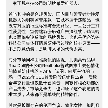
一家正规科技公司敢明牌做爱机器人。
首当其冲的是合规风险。国内目前暂无针对性爱
机器人的明确监管条款，它既不属于违禁品，也
没有对应的行业标准与合规路径。一旦公开主打
性爱属性，宣传端就会触碰广告法红线，销售端
也会面临舆论反噬的品牌风险。这也是优必选等
科技公司集体打情感陪伴擦边球的核心原因——
不是刻意伪装，是明牌入场的代价太高。
海外市场同样面临类似的困境。北美高端品牌
RealDoll的子公司Realbotix曾试图推出去色情化
的情感陪伴机器人Aria，试图走向更主流的市
场，但2025年CES首发阶段仅销售12台，后续
全年交付量也仅数十台抖音。阉割掉核心功能的
产品失去了市场竞争力，也印证了这个赛道的需
求本质，从来都不是单纯的精神陪伴。
其次是长期存在的伦理争议。物化女性、加剧容