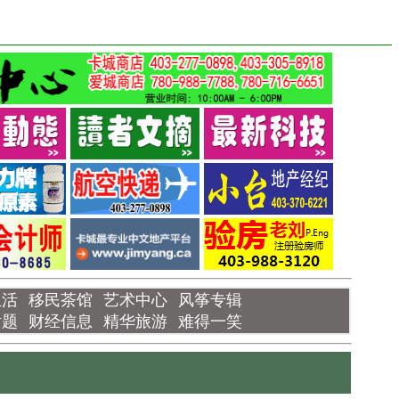
生活
移民茶馆
艺术中心
风筝专辑
话题
财经信息
精华旅游
难得一笑