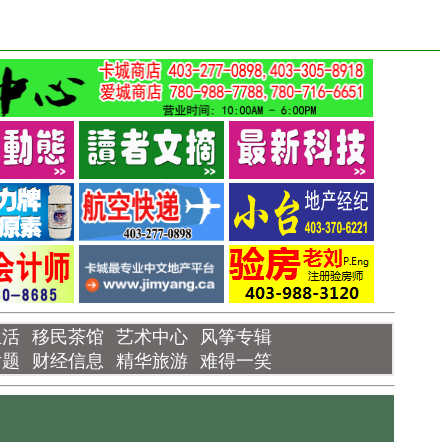
生活
移民茶馆
艺术中心
风筝专辑
话题
财经信息
精华旅游
难得一笑