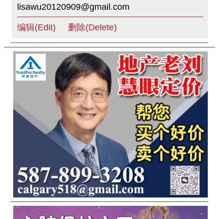
lisawu20120909@gmail.com
编辑(Edit)
删除(Delete)