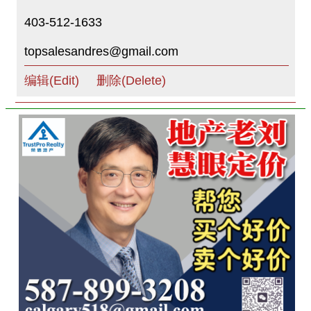
403-512-1633
topsalesandres@gmail.com
编辑(Edit)
删除(Delete)