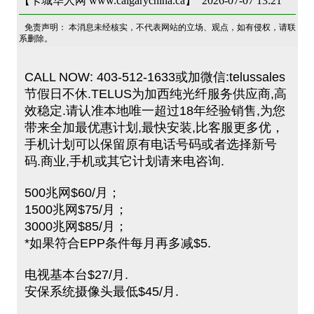
【卡城华人网 www.calgarychina.ca】 2026-07-07 13:21
免责声明： 本消息未经核实，不代表网站的立场、观点，如有侵权，请联
系删除。
CALL NOW: 403-512-1633或加微信:telussales
节假日不休.TELUS为加西纯光纤服务供应商,高
效稳定.请认准本地唯一超过18年经验销售,为您
带来全加最优惠计划,最快安装,比客服更多优，
手机计划可以保留原有电话号码或者选择新号
码.商业,手机或其它计划请来电咨询.
500兆网$60/月；
1500兆网$75/月；
3000兆网$85/月；
*如果符合EPP条件每月再多减$5.
电视基本台$27/月.
安保系统摄像头最低$45/月.