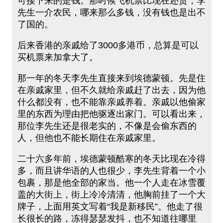
可接下来的是钱。那时候飞机票比现在还贵，李
先生一介农民，哪来那么多钱，没有钱也是出不
了国的。
后来香港的亲戚给了3000多港币，总算是可以
买机票来加拿大了。
那一年的冬天李先生直接来到埃德蒙顿。先是住
在亲戚家里，但不久就给亲戚赶了出去，因为他
什么都没有，也不能靠亲戚养着。亲戚以他偷家
里的东西为理由把他驱逐出家门。可以看出来，
那位李先生还是很老实的，不像是会偷东西的
人，但他也不能长期住在亲戚家里。
二十六多年前，埃德蒙顿酷寒的冬天比现在冷得
多，而且讲华语的人也很少，李先生背着一个小
包裹，那是他全部的家当。他一个人走在冰雪覆
盖的大街上，街上冷冷清清，他胸前挂了一个大
牌子，上面用英文写着“我是新移民”。他走了很
长很长的路，冻得瑟瑟发抖，也不知道往哪里