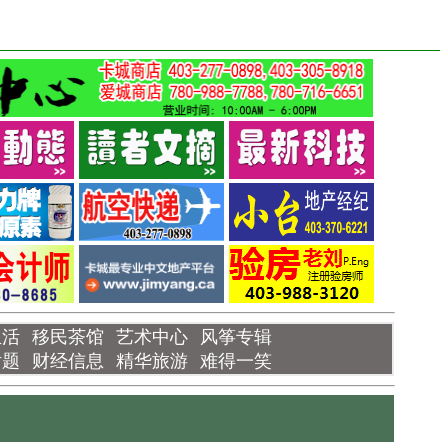
生活
移民茶馆
艺术中心
风筝专辑
话题
财经信息
精华旅游
难得一笑