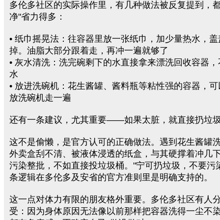
多伦多社区的实际操作里，有几种做法被反复提到，都
净"省力得多：
• 纸巾摇晃法：往容器里放一张纸巾，加少量热水，
掉。油脂大部分跟着走，再冲一遍就够了
• 灰水清洗：洗完碗剩下的水直接拿来漂洗回收容器
水
• 放进洗碗机：花生酱罐、酱料瓶等粘性强的容器，
放洗碗机走一遍
还有一条建议，尤其重要——如果太脏，就直接扔垃
这不是偷懒，是官方认可的正确做法。遇到花生酱罐
外卖盒刮不清、被液体浸透的纸盒，与其硬撑着冲几
污染整批，不如直接投垃圾桶。"宁可扔垃圾，不要污
条逻辑在多伦多及安省的官方准则里是明确支持的。
这一点对体力有限的朋友格外重要。多伦多社区有人
受：因为身体原因无法像以前那样把容器洗得一尘不