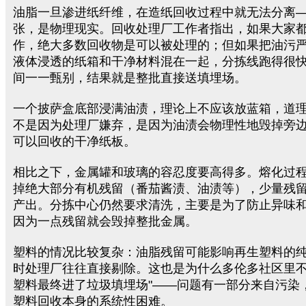
油脂一旦渗进纸纤维，在造纸回收过程中就无法分离
张，是物理现实。回收处理厂工作者指出，如果大家
作，绝大多数回收物是可以被处理的；但如果把油污
液体浸透的纸箱和干净材料混在一起，分拣线跑得很
间一一甄别，结果就是整批直接送填埋场。
一个披萨盒底部浸满油渍，理论上不应该放蓝箱，道
不是因为处理厂嫌弃，是因为油渍会物理性地毁掉旁
可以回收的干净纸板。
相比之下，金属罐和玻璃的容忍度要高得多。熔化过
掉绝大部分有机残留（番茄酱渍、油渍等），少量残
产出。分拣中心仍然要求清洗，主要是为了防止异味
因为一点残留就会毁掉整批金属。
塑料的情况比较复杂：油脂残留可能影响再生塑料的
时处理厂往往直接剔除。这也是为什么多伦多社区里不
塑料最终进了垃圾填埋场"——问题有一部分来自污染
塑料回收本身的系统性困难。