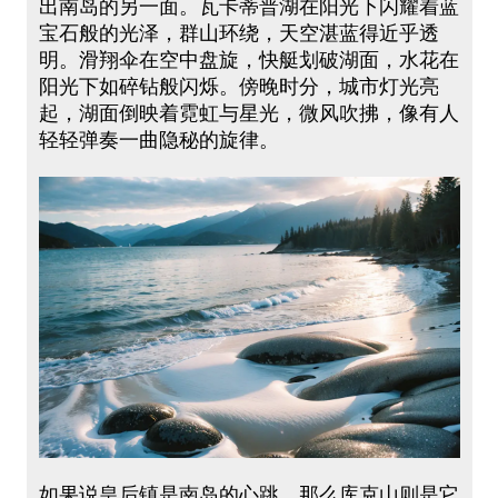
出南岛的另一面。瓦卡蒂普湖在阳光下闪耀着蓝
宝石般的光泽，群山环绕，天空湛蓝得近乎透
明。滑翔伞在空中盘旋，快艇划破湖面，水花在
阳光下如碎钻般闪烁。傍晚时分，城市灯光亮
起，湖面倒映着霓虹与星光，微风吹拂，像有人
轻轻弹奏一曲隐秘的旋律。
如果说皇后镇是南岛的心跳，那么库克山则是它