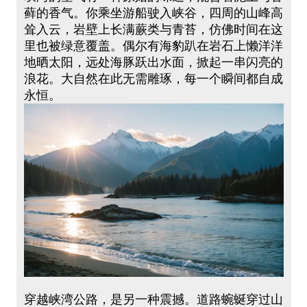
藓的香气。你乘坐游船驶入峡谷，四周的山峰高
耸入云，岩壁上长满蕨类与青苔，仿佛时间在这
里也被绿意覆盖。偶尔有海豹趴在岩石上懒洋洋
地晒太阳，远处海豚跃出水面，掀起一串闪亮的
浪花。大自然在此无需雕琢，每一个瞬间都自成
永恒。
穿越峡湾公路，是另一种震撼。道路蜿蜒穿过山