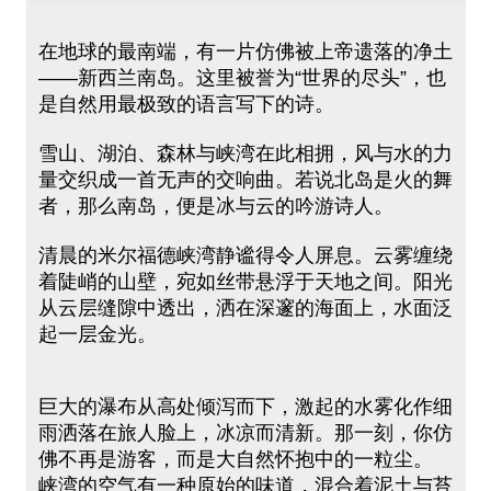
在地球的最南端，有一片仿佛被上帝遗落的净土
——新西兰南岛。这里被誉为“世界的尽头”，也
是自然用最极致的语言写下的诗。
雪山、湖泊、森林与峡湾在此相拥，风与水的力
量交织成一首无声的交响曲。若说北岛是火的舞
者，那么南岛，便是冰与云的吟游诗人。
清晨的米尔福德峡湾静谧得令人屏息。云雾缠绕
着陡峭的山壁，宛如丝带悬浮于天地之间。阳光
从云层缝隙中透出，洒在深邃的海面上，水面泛
起一层金光。
巨大的瀑布从高处倾泻而下，激起的水雾化作细
雨洒落在旅人脸上，冰凉而清新。那一刻，你仿
佛不再是游客，而是大自然怀抱中的一粒尘。
峡湾的空气有一种原始的味道，混合着泥土与苔