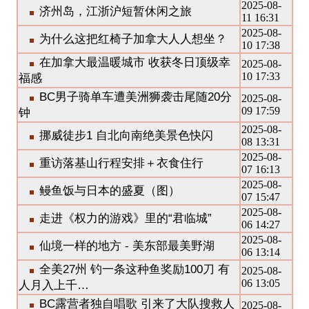
2025-08-
济州岛，江浙沪短暂休闲之旅
11 16:31
2025-08-
为什么这把红椅子加拿大人人想坐？
10 17:38
在加拿大最温暖城市 收获冬日顶级幸
2025-08-
10 17:33
福感
BC男子骑单车遭美洲狮袭击尾随20分
2025-08-
09 17:59
钟
2025-08-
挪威徒步1 自北向南绝美景色快闪
08 13:31
2025-08-
重访落基山行程安排＋衣食住行
07 16:13
2025-08-
鳗鱼饭与日本的盛夏（图）
07 15:47
2025-08-
走进《权力的游戏》里的“君临城”
06 14:27
2025-08-
仙境一样的地方 - 美东部最美野湖
06 13:14
全美27州 钓一条这种鱼奖励100刀 有
2025-08-
06 13:05
人月入上千…
BC露营者独自唱歌 引来了大队搜救人
2025-08-