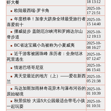
18 13:12
虾大餐
2025-10-
欧陆最西端-罗卡角
17 21:51
年度榜单！加拿大跻身全球最受旅行者
2025-10-
15 14:40
喜爱前十
挪威徒步 盖朗厄尔峡湾和罗姆达尔山
2025-10-
12 19:13
脊步道
2025-10-
BC省这宝藏小岛被称为小夏威夷
08 16:27
近千游客被困珠峰 亲历者：全身结冰
2025-10-
07 12:47
死里逃生
2025-10-
情迷巴塔哥尼亚
06 15:41
离天堂最近的地方（上）——爱在新西
2025-10-
05 21:38
兰
马达加斯加雨林奇花异木与瀑布河谷的
2025-10-
01 10:39
原始秘境
秋景缤纷 大温5大公园最适合带毛小孩
2025-10-
01 10:31
一起玩耍