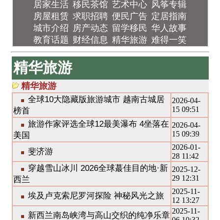
居家生活
移民茶馆
艺术中心
风筝专辑
房屋租赁
求职招聘
便民广告
定居指南
城市介绍
房产动态
留学移民
华人故事
教育话题
财经信息
精华旅游
难得一笑
精华旅游
精华旅游
全球10大隐藏版旅游城市 越南古城居
2026-04-
15 09:51
榜首
旅游作家评选全球12最美瀑布 4坐落在
2026-04-
15 09:39
美国
2026-01-
斐济游
28 11:42
穿越雪山冰川 2026全球蕞佳目的地·新
2025-12-
29 12:31
西兰
2025-11-
埃及卢克索尼罗河探险 神秘风光之旅
12 13:27
2025-11-
新西兰南岛峡湾与高山交织的纯净乐章
06 10:32