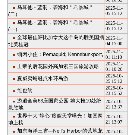
马耳他 - 蓝洞，碧海和＂君临城＂
2025-11-
05 15:12
(二）
马耳他 - 蓝洞，碧海和＂君临城＂
2025-11-
05 15:12
(一）
全球最佳评比加拿大这个岛屿胜美国摘
2025-11-
04 15:00
北美桂冠
2025-11-
缅因小住：Pemaquid; Kennebunkport,
01 11:10
2025-11-
上帝的后花园外高加索三国旅游攻略
01 10:26
2025-10-
夏威夷蜻蜓点水环岛游
25 15:12
2025-10-
维也纳
23 15:52
游遍全美63座国家公园 她大推10处绝
2025-10-
21 13:37
景胜地
世界十大"静心"度假天堂曝光！加国两
2025-10-
21 13:07
地上榜
加东海洋三省—Neil's Harbor的营地龙
2025-10-