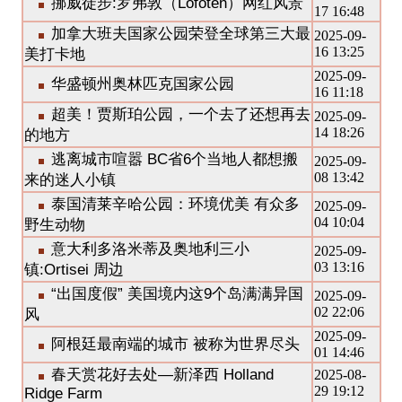
挪威徒步:罗弗敦（Lofoten）网红风景
17 16:48
加拿大班夫国家公园荣登全球第三大最
2025-09-
16 13:25
美打卡地
2025-09-
华盛顿州奥林匹克国家公园
16 11:18
超美！贾斯珀公园，一个去了还想再去
2025-09-
14 18:26
的地方
逃离城市喧嚣 BC省6个当地人都想搬
2025-09-
08 13:42
来的迷人小镇
泰国清莱辛哈公园：环境优美 有众多
2025-09-
04 10:04
野生动物
意大利多洛米蒂及奥地利三小
2025-09-
03 13:16
镇:Ortisei 周边
“出国度假” 美国境内这9个岛满满异国
2025-09-
02 22:06
风
2025-09-
阿根廷最南端的城市 被称为世界尽头
01 14:46
春天赏花好去处—新泽西 Holland
2025-08-
29 19:12
Ridge Farm