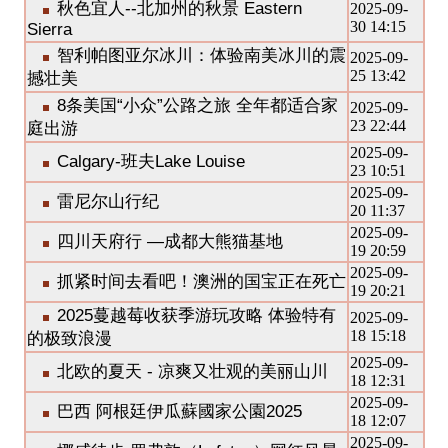
秋色宜人--北加州的秋景 Eastern
2025-09-
30 14:15
Sierra
智利帕图亚尔冰川：体验南美冰川的震
2025-09-
25 13:42
撼壮美
8条美国“小众”公路之旅 全年都适合家
2025-09-
23 22:44
庭出游
2025-09-
Calgary-班夫Lake Louise
23 10:51
2025-09-
雷尼尔山行纪
20 11:37
2025-09-
四川天府行 —成都大熊猫基地
19 20:59
2025-09-
抓紧时间去看吧！澳洲的国宝正在死亡
19 20:21
2025蔓越莓收获季游玩攻略 体验特有
2025-09-
18 15:18
的极致浪漫
2025-09-
北欧的夏天 - 凉爽又壮观的美丽山川
18 12:31
2025-09-
巴西 阿根廷伊瓜蘇國家公園2025
18 12:07
2025-09-