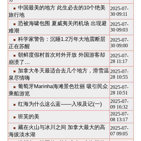
中国最美的地方 此生必去的10个绝美
2025-07-
30 09:11
旅行地
恐被海啸包围 夏威夷关闭机场 出现避
2025-07-
30 09:03
难潮
科学家警告：沉睡1.2万年大地震断层
2025-07-
30 09:00
正在苏醒
朝鲜度假村首次对外开放 外国游客却
2025-07-
28 11:17
崩溃了…
加拿大冬天最适合去几个地方，滑雪温
2025-07-
28 10:55
泉尽情嗨
葡萄牙Marinha海滩景色壮丽 吸引民众
2025-07-
28 10:51
乘船游览
2025-07-
红海为什么这么蓝——入埃及记(一)
09 16:32
2025-07-
班芙的美
08 13:17
藏在火山与冰川之间 加拿大最大的高
2025-07-
07 09:05
海拔淡水湖