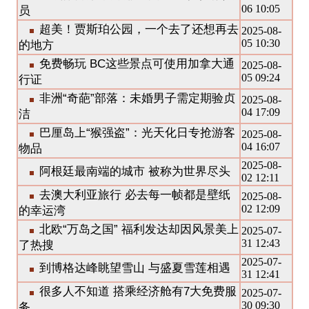
06 10:05
员
超美！贾斯珀公园，一个去了还想再去
2025-08-
05 10:30
的地方
免费畅玩 BC这些景点可使用加拿大通
2025-08-
05 09:24
行证
非洲“奇葩”部落：未婚男子需定期验贞
2025-08-
04 17:09
洁
巴厘岛上“猴强盗”：光天化日专抢游客
2025-08-
04 16:07
物品
2025-08-
阿根廷最南端的城市 被称为世界尽头
02 12:11
去澳大利亚旅行 必去每一帧都是壁纸
2025-08-
02 12:09
的幸运湾
北欧“万岛之国” 福利发达却因风景美上
2025-07-
31 12:43
了热搜
2025-07-
到博格达峰眺望雪山 与盛夏雪莲相遇
31 12:41
很多人不知道 搭乘经济舱有7大免费服
2025-07-
30 09:30
务