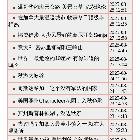
2025-08-
温哥华的海天公路 美景荟萃 光彩绝伦
28 12:51
在加拿大最温暖城市 收获冬日顶级幸
2025-08-
28 12:25
福感
2025-08-
挪威徒步 人少风景好的塞尼亚岛Senja
27 12:58
2025-08-
意大利:密苏里娜湖和三峰山
25 14:45
世界上最危险的10座桥 有你知道的
2025-08-
25 13:04
吗？
2025-08-
秋游大峡谷
24 11:56
2025-08-
哥斯达黎加，这个没有军队的国家
24 11:43
2025-08-
美国宾州Chanticleer花园，入秋色彩
23 14:53
2025-08-
宾州斯普林顿湖，湖边秋景
23 14:43
去过吗？加拿大最美小镇之一 就在大
2025-08-
21 22:23
温附近
世界最美小镇 奥地利的哈尔斯塔特