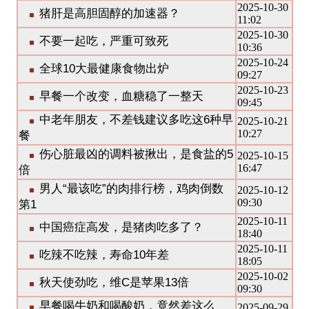
2025-10-30
猪肝是高胆固醇的加速器？
11:02
2025-10-30
不要一起吃，严重可致死
10:36
2025-10-24
全球10大最健康食物出炉
09:27
2025-10-23
早餐一个改变，血糖稳了一整天
09:45
中老年朋友，不差钱建议多吃这6种早
2025-10-21
10:27
餐
伤心脏最凶的调料被揪出，是食盐的5
2025-10-15
16:47
倍
男人“最该吃”的肉排行榜，鸡肉倒数
2025-10-12
09:30
第1
2025-10-11
中国癌症高发，是猪肉吃多了？
18:40
2025-10-11
吃辣不吃辣，寿命10年差
18:05
2025-10-02
秋天使劲吃，维C是苹果13倍
09:30
早餐喝牛奶和喝酸奶，竟然差这么
2025-09-29