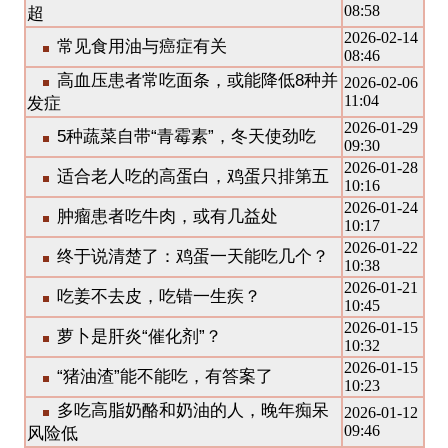
08:58
超
2026-02-14
常见食用油与癌症有关
08:46
高血压患者常吃面条，或能降低8种并
2026-02-06
11:04
发症
2026-01-29
5种蔬菜自带“青霉素”，冬天使劲吃
09:30
2026-01-28
适合老人吃的高蛋白，鸡蛋只排第五
10:16
2026-01-24
肿瘤患者吃牛肉，或有几益处
10:17
2026-01-22
终于说清楚了：鸡蛋一天能吃几个？
10:38
2026-01-21
吃姜不去皮，吃错一生疾？
10:45
2026-01-15
萝卜是肝炎“催化剂”？
10:32
2026-01-15
“猪油渣”能不能吃，有答案了
10:23
多吃高脂奶酪和奶油的人，晚年痴呆
2026-01-12
09:46
风险低