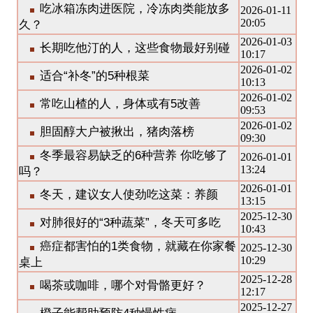
吃冰箱冻肉进医院，冷冻肉类能放多
2026-01-11
20:05
久？
2026-01-03
长期吃他汀的人，这些食物最好别碰
10:17
2026-01-02
适合“补冬”的5种根菜
10:13
2026-01-02
常吃山楂的人，身体或有5改善
09:53
2026-01-02
胆固醇大户被揪出，猪肉落榜
09:30
冬季最容易缺乏的6种营养 你吃够了
2026-01-01
13:24
吗？
2026-01-01
冬天，建议女人使劲吃这菜：养颜
13:15
2025-12-30
对肺很好的“3种蔬菜”，冬天可多吃
10:43
癌症都害怕的1类食物，就藏在你家餐
2025-12-30
10:29
桌上
2025-12-28
喝茶或咖啡，哪个对骨骼更好？
12:17
2025-12-27