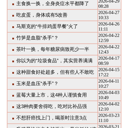
2026-04-29
主食换一换，全身炎症水平都降了
08:28
2026-04-27
吃皮蛋，身体或有5改善
10:33
2026-04-26
马斯克的“牛排鸡蛋早餐”火了
11:11
2026-04-22
竹笋是血脂“杀手”？
12:59
2026-04-22
茶叶一换，每年糖尿病致死少一半
12:43
2026-04-17
你以为的“垃圾食品”，其实营养满满
08:59
2026-04-15
这种甜食好处超多，但有些人不敢吃
17:22
2026-04-11
玉米是血压“杀手”？
10:27
2026-04-03
蓝莓大量上市，这4种人谨慎食用
10:49
2026-04-02
这3种肉要舍得吃，吃对比补品强
12:10
2026-03-23
不想肝癌找上门，喝茶时注意3点
11:10
2026-03-21