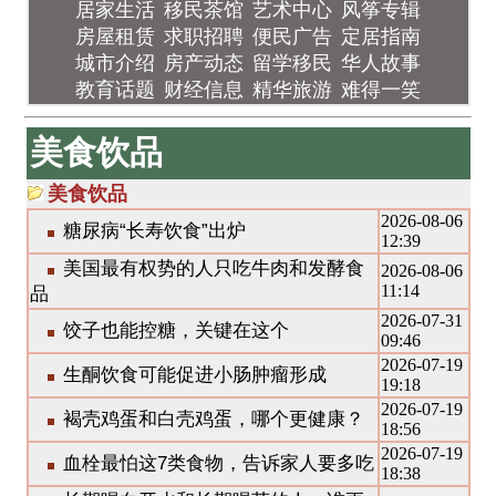
居家生活
移民茶馆
艺术中心
风筝专辑
房屋租赁
求职招聘
便民广告
定居指南
城市介绍
房产动态
留学移民
华人故事
教育话题
财经信息
精华旅游
难得一笑
美食饮品
美食饮品
2026-08-06
糖尿病“长寿饮食”出炉
12:39
美国最有权势的人只吃牛肉和发酵食
2026-08-06
11:14
品
2026-07-31
饺子也能控糖，关键在这个
09:46
2026-07-19
生酮饮食可能促进小肠肿瘤形成
19:18
2026-07-19
褐壳鸡蛋和白壳鸡蛋，哪个更健康？
18:56
2026-07-19
血栓最怕这7类食物，告诉家人要多吃
18:38