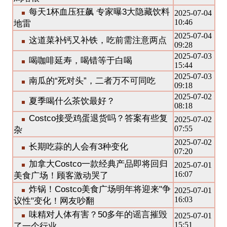
每天1杯血压狂飙 专家曝3大隐藏饮料
2025-07-04
10:46
地雷
2025-07-04
这道菜补钙又补铁，吃前需注意两点
09:28
2025-07-03
喝咖啡延寿，喝错等于白喝
15:44
2025-07-03
南瓜的“死对头”，二者万不可同吃
09:18
2025-07-02
夏季喝什么茶饮最好？
08:18
Costco接受鸡蛋退货吗？答案有些复
2025-07-02
07:55
杂
2025-07-02
长期吃蒜的人会有3种变化
07:20
加拿大Costco一款经典产品即将回归
2025-07-01
16:07
美食广场！顾客激动哭了
炸锅！Costco美食广场明年将迎来"争
2025-07-01
16:03
议性"变化！网友吵翻
味精对人体有害？50多年的谣言摧毁
2025-07-01
15:51
了一个行业