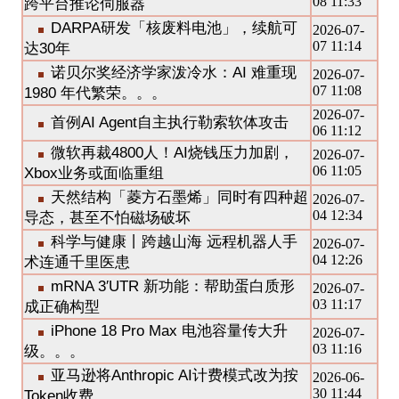
08 11:33
跨平台推论伺服器
DARPA研发「核废料电池」，续航可
2026-07-
07 11:14
达30年
诺贝尔奖经济学家泼冷水：AI 难重现
2026-07-
07 11:08
1980 年代繁荣。。。
2026-07-
首例AI Agent自主执行勒索软体攻击
06 11:12
微软再裁4800人！AI烧钱压力加剧，
2026-07-
06 11:05
Xbox业务或面临重组
天然结构「菱方石墨烯」同时有四种超
2026-07-
04 12:34
导态，甚至不怕磁场破坏
科学与健康丨跨越山海 远程机器人手
2026-07-
04 12:26
术连通千里医患
mRNA 3′UTR 新功能：帮助蛋白质形
2026-07-
03 11:17
成正确构型
iPhone 18 Pro Max 电池容量传大升
2026-07-
03 11:16
级。。。
亚马逊将Anthropic AI计费模式改为按
2026-06-
30 11:44
Token收费