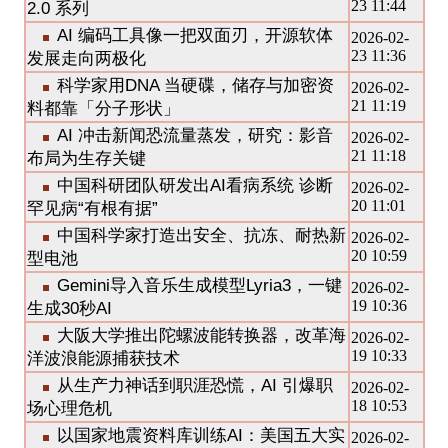
23 11:44
2.0 系列
AI 编码工具像一把双面刃，开源软体
2026-02-
23 11:36
发展走向两极化
科学家用DNA 当硬碟，储存与加密资
2026-02-
21 11:19
料都靠「分子形状」
AI 冲击新闻恐流量蒸发，研究：影音
2026-02-
21 11:18
布局为生存关键
中国科研团队研发出AI看病系统 诊断
2026-02-
20 11:01
罕见病“有根有据”
中国科学家打造出安全、抗冻、耐热新
2026-02-
20 10:59
型电池
Gemini导入音乐生成模型Lyria3，一键
2026-02-
19 10:36
生成30秒AI
大阪大学推出陀螺波能转换器，改革海
2026-02-
19 10:33
洋波浪能源捕获技术
从生产力神话到职涯恐慌，AI 引爆职
2026-02-
18 10:53
场心理危机
以国家地震资料库训练AI：美国五大实
2026-02-