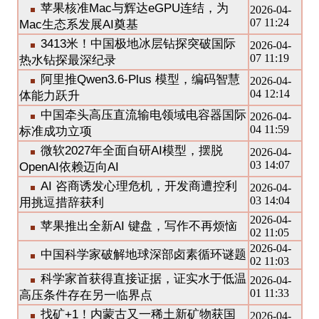
苹果核准Mac与辉达eGPU连结，为
2026-04-
07 11:24
Mac生态系发展AI奠基
3413米！中国极地冰层钻探突破国际
2026-04-
07 11:19
热水钻探最深纪录
阿里推Qwen3.6-Plus 模型，编码智慧
2026-04-
04 12:14
体能力跃升
中国牵头高压直流输电领域电容器国际
2026-04-
04 11:59
标准成功立项
微软2027年全面自研AI模型，摆脱
2026-04-
03 14:07
OpenAI依赖迈向AI
AI 咨商诱发心理危机，开发商遭控利
2026-04-
03 14:04
用挑逗措辞获利
2026-04-
苹果推出全新AI 键盘，写作不再烦恼
02 11:05
2026-04-
中国科学家破解地球深部卤素循环谜题
02 11:03
科学家首获得直接证据，证实水于低温
2026-04-
01 11:33
高压条件存在另一临界点
找矿+1！内蒙古又一稀土新矿物获国
2026-04-