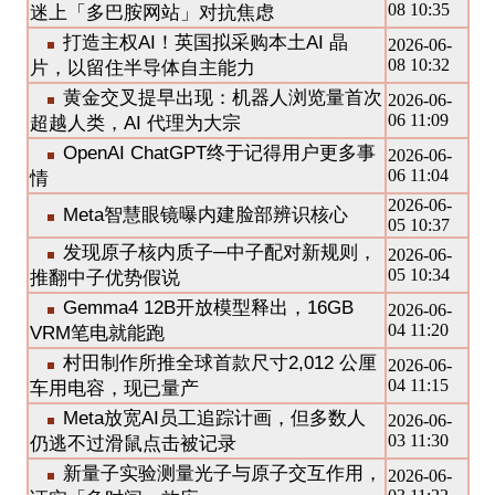
08 10:35
迷上「多巴胺网站」对抗焦虑
打造主权AI！英国拟采购本土AI 晶
2026-06-
08 10:32
片，以留住半导体自主能力
黄金交叉提早出现：机器人浏览量首次
2026-06-
06 11:09
超越人类，AI 代理为大宗
OpenAI ChatGPT终于记得用户更多事
2026-06-
06 11:04
情
2026-06-
Meta智慧眼镜曝内建脸部辨识核心
05 10:37
发现原子核内质子─中子配对新规则，
2026-06-
05 10:34
推翻中子优势假说
Gemma4 12B开放模型释出，16GB
2026-06-
04 11:20
VRM笔电就能跑
村田制作所推全球首款尺寸2,012 公厘
2026-06-
04 11:15
车用电容，现已量产
Meta放宽AI员工追踪计画，但多数人
2026-06-
03 11:30
仍逃不过滑鼠点击被记录
新量子实验测量光子与原子交互作用，
2026-06-