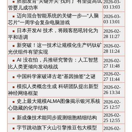
胚胎发育“关键开关”找到了 有望提高试
2026-03-
03 13:03
管婴儿成功率
迈向混合智能系统的关键一步—“人脑
2026-03-
03 13:01
芯片”一周学会复杂电脑游戏
日本开发AI 技术，将顾客怒吼转化为
2026-02-
28 11:27
平和语调
新突破！这一技术让规模化生产钙钛矿
2026-02-
28 11:24
光伏组件有望实现
AI 没在怕，兵推研究警告：人工智慧
2026-02-
27 11:48
比人类更倾向发动核战
2026-02-
中国科学家破译古老“基因抽签”之谜
27 11:44
模拟人类概念生成 科研团队提出新型
2026-02-
26 13:34
神经网络框架
史上最大规模ALMA图像揭示银河系核
2026-02-
25 12:57
心隐藏的化学结构
2026-02-
新成像技术能同步观测细胞精细结构
25 12:55
字节跳动旗下火山引擎推豆包大模型
2026-02-