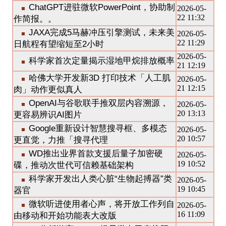
ChatGPT进驻微软PowerPoint，协助制
2026-05-
22 11:32
作简报。。
JAXA完成5马赫冲压引擎测试，未来美
2026-05-
22 11:29
日航程有望缩短至2小时
2026-05-
科学家首次定量揭示湿地甲烷排放概率
21 12:19
哈佛大学开发新3D 打印技术「人工肌
2026-05-
21 12:15
肉」动作更似真人
OpenAI与谷歌联手推双层内容溯源，
2026-05-
20 13:13
更容易辨识AI图片
Google重新设计智慧搜寻框、多模态
2026-05-
20 10:57
更直觉，力推「搜寻代理
WD推出业界首款支援后量子加密硬
2026-05-
19 10:52
碟，推动次世代可信赖基础架构
科学家开发出人类心脏“生物起搏器”类
2026-05-
19 10:45
器官
微软听进使用者心声，将开放工作列自
2026-05-
16 11:09
由移动和开始功能表大改版