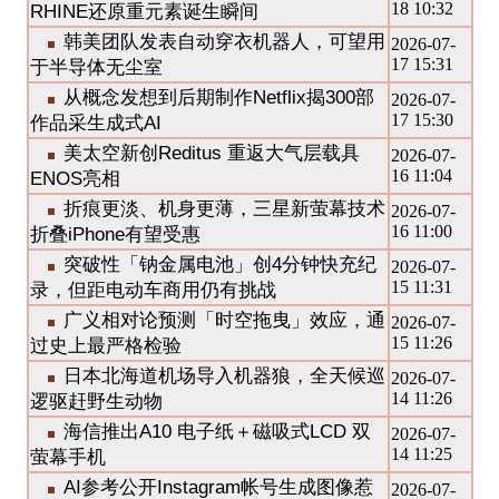
18 10:32
RHINE还原重元素诞生瞬间
韩美团队发表自动穿衣机器人，可望用
2026-07-
17 15:31
于半导体无尘室
从概念发想到后期制作Netflix揭300部
2026-07-
17 15:30
作品采生成式AI
美太空新创Reditus 重返大气层载具
2026-07-
16 11:04
ENOS亮相
折痕更淡、机身更薄，三星新萤幕技术
2026-07-
16 11:00
折叠iPhone有望受惠
突破性「钠金属电池」创4分钟快充纪
2026-07-
15 11:31
录，但距电动车商用仍有挑战
广义相对论预测「时空拖曳」效应，通
2026-07-
15 11:26
过史上最严格检验
日本北海道机场导入机器狼，全天候巡
2026-07-
14 11:26
逻驱赶野生动物
海信推出A10 电子纸＋磁吸式LCD 双
2026-07-
14 11:25
萤幕手机
AI参考公开Instagram帐号生成图像惹
2026-07-