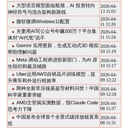
大型语言模型面临瓶颈，AI 投资转向
2026-04-
13 11:01
神经符号与混合架构新路线
2026-04-
微软微调Windows11配置
11 11:26
夫妻用AI写公众号年赚200万？平台集
2026-04-
11 11:24
体对“AI代笔”说不
Gemini 实用更新，生成互动式3D 模拟
2026-04-
10 11:19
帮助理解问题
Meta 调动工程师进驻新部门，为AI 原
2026-04-
10 11:17
生组织和裁员铺路
Uber运用AWS自研晶片训练模型，提
2026-04-
09 12:22
升乘车和外送行程效率
两种全新常压镍基超导材料问世！中国
2026-04-
09 12:18
科学家重要突破
AMD主管揭实测数据，指Claude Code
2026-04-
08 11:37
思考力下降
中国发布全球首个全景式碳排放核算系
2026-04-
08 11:31
统