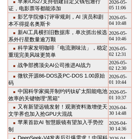
苹果iOS27支持创建自定义钱包通行
2026-05-
05 11:06
证，电影票等都能添加
影艺学院修订评审规则，AI 演员和剧
2026-05-
04 10:48
本不得提名奥斯卡
新AI工具横扫旧数据库，单次抓出候选
2026-05-
04 10:46
系外行星数量逾万颗
科学家发明咖啡「电流测味法」，稳定
2026-05-
02 12:31
重现完美风味更简单
2026-05-
战争部携顶尖AI公司推进AI战力
02 12:30
微软开源86-DOS及PC-DOS 1.00原始
2026-05-
01 10:44
码
中国科学家揭开制约钙钛矿太阳能电池
2026-05-
01 10:37
效率的关键物理“黑箱”
又有新望远镜发射！观测资料激增使天
2026-04-
30 14:48
文学界也加入抢GPU大混战
苹果首款AI 智慧眼镜有望加入手势控
2026-04-
30 14:36
制
DeepSeek-V4发表后引爆需求！中国科
2026-04-