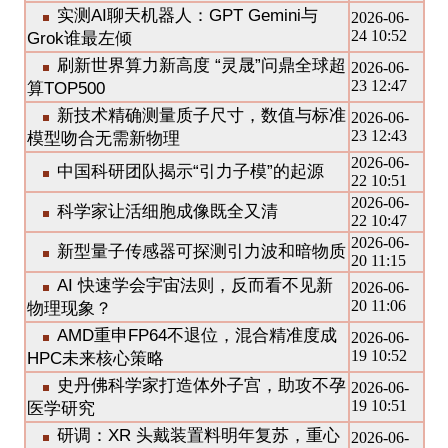
实测AI聊天机器人：GPT Gemini与
2026-06-
24 10:52
Grok谁最左倾
刷新世界算力新高度 “灵晟”问鼎全球超
2026-06-
23 12:47
算TOP500
新技术精确测量质子尺寸，数值与标准
2026-06-
23 12:43
模型吻合无需新物理
2026-06-
中国科研团队揭示“引力子模”的起源
22 10:51
2026-06-
科学家让活细胞成像既全又清
22 10:47
2026-06-
新型量子传感器可探测引力波和暗物质
20 11:15
AI 快速学会宇宙法则，反而看不见新
2026-06-
20 11:06
物理现象？
AMD重申FP64不退位，混合精准度成
2026-06-
19 10:52
HPC未来核心策略
史丹佛科学家打造体外子宫，助攻不孕
2026-06-
19 10:51
医学研究
研调：XR 头戴装置料明年复苏，重心
2026-06-