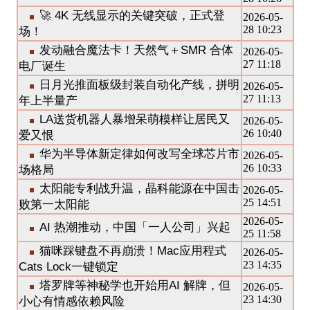
🚀 4K 无线显示的关键突破，正式登
2026-05-
28 10:23
场！
发动融合魔法卡！天然气＋SMR 合体
2026-05-
27 11:18
电厂诞生
日月光推面板级封装自动化产线，拼明
2026-05-
27 11:13
年上半量产
LA送货机器人暴增呆萌模样让居民又
2026-05-
26 10:40
爱又恨
华为半导体新定律如何改写全球芯片市
2026-05-
26 10:33
场格局
太阳能专利战升温，晶科能源在中国击
2026-05-
25 14:51
败第一太阳能
2026-05-
AI 热潮推动，中国「一人公司」兴起
25 11:58
猫咪踩键盘不再崩溃！Mac应用程式
2026-05-
23 14:35
Cats Lock一键锁定
塔罗牌等神秘学也开始用AI 解牌，但
2026-05-
23 14:30
小心有情感依赖风险