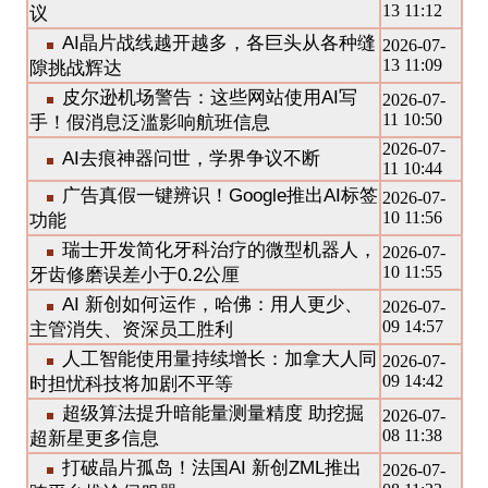
13 11:12
议
AI晶片战线越开越多，各巨头从各种缝
2026-07-
13 11:09
隙挑战辉达
皮尔逊机场警告：这些网站使用AI写
2026-07-
11 10:50
手！假消息泛滥影响航班信息
2026-07-
AI去痕神器问世，学界争议不断
11 10:44
广告真假一键辨识！Google推出AI标签
2026-07-
10 11:56
功能
瑞士开发简化牙科治疗的微型机器人，
2026-07-
10 11:55
牙齿修磨误差小于0.2公厘
AI 新创如何运作，哈佛：用人更少、
2026-07-
09 14:57
主管消失、资深员工胜利
人工智能使用量持续增长：加拿大人同
2026-07-
09 14:42
时担忧科技将加剧不平等
超级算法提升暗能量测量精度 助挖掘
2026-07-
08 11:38
超新星更多信息
打破晶片孤岛！法国AI 新创ZML推出
2026-07-