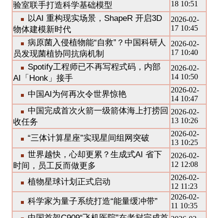
18 10:51
验室联手打造科学基础模型
以AI 重构现实场景，ShapeR 开启3D
2026-02-
17 10:45
物体建模新时代
病原菌入侵植物能“自救”？中国科研人
2026-02-
17 10:40
员发现菌植协同抗病机制
Spotify工程师已不再写程式码，内部
2026-02-
14 10:50
AI「Honk」接手
2026-02-
中国AI为何再次令世界惊艳
14 10:47
中国完成首次火箭一级箭体海上打捞回
2026-02-
13 10:26
收任务
2026-02-
“三体计算星座”实现星间组网突破
13 10:25
世界越快，心却更累？生成式AI 省下
2026-02-
12 12:08
时间，员工反而做更多
2026-02-
植物星球计划正式启动
12 11:23
2026-02-
科学家为量子系统打造“能量缓冲带”
11 10:35
中国首架C909“飞机医院”在老挝完成首