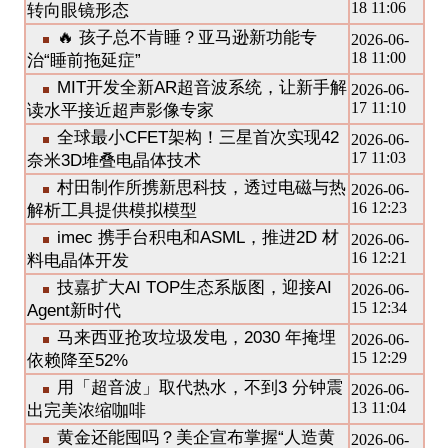
18 11:06
转向眼镜形态
🔥 孩子总不肯睡？亚马逊新功能专
2026-06-
18 11:00
治“睡前拖延症”
MIT开发全新AR超音波系统，让新手解
2026-06-
17 11:10
读水平接近超声影像专家
全球最小CFET架构！三星首次实现42
2026-06-
17 11:03
奈米3D堆叠电晶体技术
村田制作所携新思科技，透过电磁与热
2026-06-
16 12:23
解析工具提供模拟模型
imec 携手台积电和ASML，推进2D 材
2026-06-
16 12:21
料电晶体开发
技嘉扩大AI TOP生态系版图，迎接AI
2026-06-
15 12:34
Agent新时代
马来西亚抢攻垃圾发电，2030 年掩埋
2026-06-
15 12:29
依赖降至52%
用「超音波」取代热水，不到3 分钟震
2026-06-
13 11:04
出完美浓缩咖啡
黄金还能囤吗？美企宣布掌握“人造黄
2026-06-