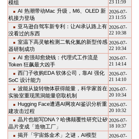
23 11:59
模组
AI 热潮带动Mac 升级，M6、OLED 新
2026-07-
23 11:55
机接力登场
亚马逊自驾车新专利：让AI承认路上有
2026-07-
22 10:38
没看过的东西
室温下高灵敏检测二氧化氮的新型传感
2026-07-
22 10:34
器研制成功
AI 愈强却愈烧钱：代理式工作流是
2026-07-
21 14:14
Token 狂飙最大凶手
西门子收购EDA 软体公司，靠AI 强化
2026-07-
21 14:10
SoC 设计能力
波能从旋转物体获得能量，科学家首在
2026-07-
20 10:34
实验室重现黑洞能量窃取机制
Hugging Face遭遇AI网攻AI鉴识分析重
2026-07-
20 10:32
建攻击过程
晶片也能写DNA？哈佛颠覆性研究让矽
2026-07-
18 10:37
晶片变成「造物工厂」
揭开「宇宙炼金术」之谜，AI模型
2026-07-