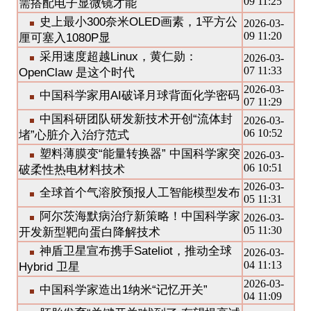
09 11:25
需搭配电子显微镜才能
史上最小300奈米OLED画素，1平方公
2026-03-
09 11:20
厘可塞入1080P显
采用速度超越Linux，黄仁勋：
2026-03-
07 11:33
OpenClaw 是这个时代
2026-03-
中国科学家用AI破译月球背面化学密码
07 11:29
中国科研团队研发新技术开创“流体封
2026-03-
06 10:52
堵”心脏介入治疗范式
塑料薄膜变“能量转换器” 中国科学家突
2026-03-
06 10:51
破柔性热电材料技术
2026-03-
全球首个气溶胶预报人工智能模型发布
05 11:31
阿尔茨海默病治疗新策略！中国科学家
2026-03-
05 11:30
开发新型靶向蛋白降解技术
神盾卫星宣布携手Sateliot，推动全球
2026-03-
04 11:13
Hybrid 卫星
2026-03-
中国科学家造出1纳米“记忆开关”
04 11:09