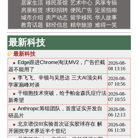
居家生活
移民茶馆
艺术中心
风筝专辑
房屋租赁
求职招聘
便民广告
定居指南
城市介绍
房产动态
留学移民
华人故事
教育话题
财经信息
精华旅游
难得一笑
最新科技
最新科技
Edge跟进Chrome淘汰MV2，广告拦截
2026-08-
08 13:16
器不能用了
李飞飞、辛顿与吴恩达 三大AI顶尖科
2026-08-
07 10:56
学家巅峰对谈
干细胞技术突破，给予帕金森氏症疗法
2026-08-
07 10:55
新希望
Anthropic筹组团队，首度证实开发自
2026-08-
06 12:13
研晶片
北京谱仪III实验首次证实胶球存在 解
2026-08-
06 11:39
开困扰学术界近半个世纪