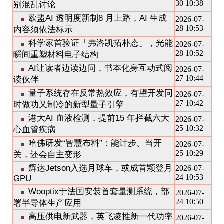
30 10:38
别混乱讨论
欧盟AI 透明度新制8 月上路，AI 生成
2026-07-
28 10:53
内容须依法标示
科学家首验证「弗洛凯拓朴态」，光能
2026-07-
28 10:52
瞬间重塑材料电子结构
AI让读者边读边问，书本化身互动式阅
2026-07-
27 10:44
读伙伴
量子系统存在反常热效应，有望开发同
2026-07-
27 10:42
时做功又制冷的新型量子引擎
港大AI 血液检测，提前15 年拦截六大
2026-07-
25 10:32
心血管疾病
哈佛研发“智慧布料”：能计步、当开
2026-07-
25 10:29
关，还会自主变形
辉达Jetson入选月球车，或成首颗登月
2026-07-
24 10:53
GPU
Wooptix于法国安装首套量测系统，部
2026-07-
24 10:50
署半导体生产应用
高压供电新武器，英飞凌推新一代功率
2026-07-