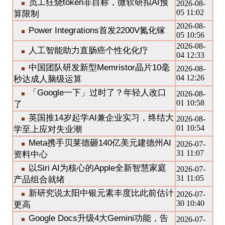
员工狂烧token非目标，微软研拟AI预
2026-08-
05 11:02
算限制
2026-08-
Power Integrations首发2200V氮化镓
05 10:56
2026-08-
人工智能助力直肠癌个性化化疗
04 12:33
中国团队研发新型Memristor晶片10毫
2026-08-
04 12:26
秒达成人脑级运算
「Google一下」过时了？年轻人改口
2026-08-
01 10:58
了
英国推14岁起学AI兼企业实习，终结大
2026-08-
01 10:54
学至上应对失业潮
Meta携手贝莱德砸140亿美元建德州AI
2026-07-
31 11:07
资料中心
以Siri AI为核心的Apple全新智慧家庭
2026-07-
31 11:05
产品组合就绪
新研究说太阳中银元素丰度比此前估计
2026-07-
30 10:40
更高
Google Docs升级4大Gemini功能，告
2026-07-