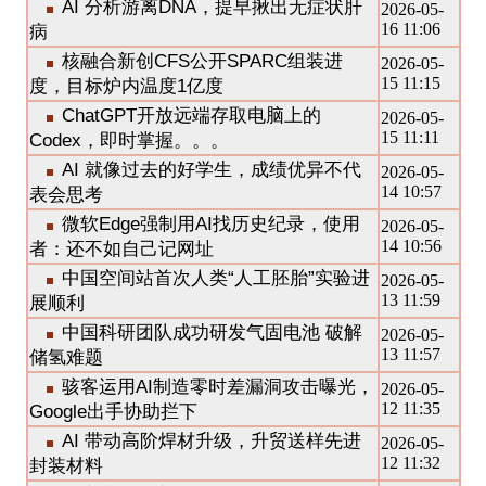
AI 分析游离DNA，提早揪出无症状肝
2026-05-
16 11:06
病
核融合新创CFS公开SPARC组装进
2026-05-
15 11:15
度，目标炉内温度1亿度
ChatGPT开放远端存取电脑上的
2026-05-
15 11:11
Codex，即时掌握。。。
AI 就像过去的好学生，成绩优异不代
2026-05-
14 10:57
表会思考
微软Edge强制用AI找历史纪录，使用
2026-05-
14 10:56
者：还不如自己记网址
中国空间站首次人类“人工胚胎”实验进
2026-05-
13 11:59
展顺利
中国科研团队成功研发气固电池 破解
2026-05-
13 11:57
储氢难题
骇客运用AI制造零时差漏洞攻击曝光，
2026-05-
12 11:35
Google出手协助拦下
AI 带动高阶焊材升级，升贸送样先进
2026-05-
12 11:32
封装材料