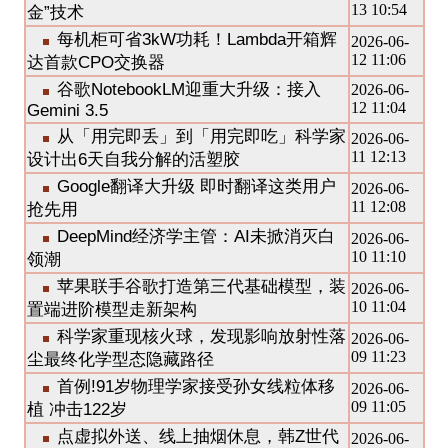
13 10:54
金”技术
每机柜可省3kW功耗！Lambda开箱辉
2026-06-
12 11:06
达首款CPO交换器
谷歌NotebookLM迎重大升级：接入
2026-06-
12 11:04
Gemini 3.5
从「用完即丢」到「用完即吃」科学家
2026-06-
11 12:13
设计出6天自我分解的活塑胶
Google翻译大升级 即时翻译这类用户
2026-06-
11 12:08
抢先用
DeepMind经济学主管：AI未掀消灭白
2026-06-
10 11:10
领潮
苹果联手谷歌打造第三代基础模型，装
2026-06-
10 11:04
置端进阶模型走新架构
科学家重现核火球，发现影响放射性落
2026-06-
09 11:23
尘最终化学型态隐藏路径
首例!91岁物理学家接受孙女线粒体移
2026-06-
09 11:05
植 冲击122岁
点虚拟外送、线上抽烟休息，韩Z世代
2026-06-