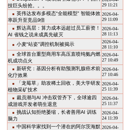
29 11:21
技巨头纷抢。。。
英伟达发布多模态“全能模型” 智能体效
2026-04-
29 11:09
率跃升至竞品9倍
辉达高层：算力成本远超过员工薪资！
2026-04-
28 11:13
AI 省钱之说未成真先破灭
2026-04-
小麦“站姿”调控机制被揭示
28 11:10
全球首台重型商用车高压直喷纯氨内燃
2026-04-
27 10:49
机成功点火
新研究：基因分析有助预测乳腺癌术前
2026-04-
27 10:46
化疗效果
「龙莓草」助攻稀土回收，美大学研发
2026-04-
25 11:39
植物采矿技术
裁员潮与AI 冲击双管齐下，全球逾四
2026-04-
25 11:37
成游戏开发者萌生退意
挑战认知拒绝萎缩，长者善用AI 训练
2026-04-
24 11:39
脑力
中国科学家找到一个潜在的阿尔茨海默
2026-04-