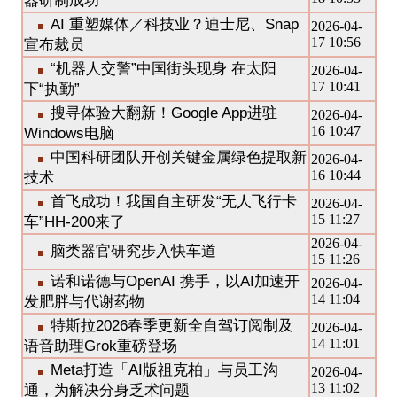
器研制成功
AI 重塑媒体／科技业？迪士尼、Snap
2026-04-
17 10:56
宣布裁员
“机器人交警”中国街头现身 在太阳
2026-04-
17 10:41
下“执勤”
搜寻体验大翻新！Google App进驻
2026-04-
16 10:47
Windows电脑
中国科研团队开创关键金属绿色提取新
2026-04-
16 10:44
技术
首飞成功！我国自主研发“无人飞行卡
2026-04-
15 11:27
车”HH-200来了
2026-04-
脑类器官研究步入快车道
15 11:26
诺和诺德与OpenAI 携手，以AI加速开
2026-04-
14 11:04
发肥胖与代谢药物
特斯拉2026春季更新全自驾订阅制及
2026-04-
14 11:01
语音助理Grok重磅登场
Meta打造「AI版祖克柏」与员工沟
2026-04-
13 11:02
通，为解决分身乏术问题