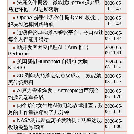
法庭文件揭密，微软忧OpenAI投奔亚
2026-05-
11 11:45
马逊怀抱、AI进展落后
OpenAI携手业界伙伴提出MRC协定，
2026-05-
11 11:43
解决AI运算网路瓶颈
连锁餐饮CEO推AI餐饮平台，夸口AI让
2026-05-
09 11:44
每个人都能开餐厅
助开发者因应代理AI！Arm 推出
2026-05-
09 11:41
Performix
英国新创Humanoid 自研AI 大脑
2026-05-
08 11:14
KinetIQ
3D 列印火箭推进剂点火成功，效能媲
2026-05-
08 11:13
美传统燃料
AI算力需求爆发，Anthropic签巨额合
2026-05-
06 11:20
约掀云端军备战
两个哈佛女生用AI做电池故障排查，数
2026-05-
06 11:10
月的工作量被缩到了几分钟
NASA测试新型离子发动机：功率达现
2026-05-
05 11:09
役顶尖型号25倍