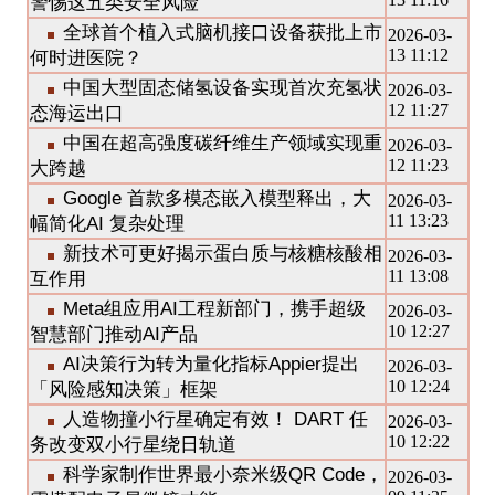
警惕这五类安全风险
全球首个植入式脑机接口设备获批上市
2026-03-
13 11:12
何时进医院？
中国大型固态储氢设备实现首次充氢状
2026-03-
12 11:27
态海运出口
中国在超高强度碳纤维生产领域实现重
2026-03-
12 11:23
大跨越
Google 首款多模态嵌入模型释出，大
2026-03-
11 13:23
幅简化AI 复杂处理
新技术可更好揭示蛋白质与核糖核酸相
2026-03-
11 13:08
互作用
Meta组应用AI工程新部门，携手超级
2026-03-
10 12:27
智慧部门推动AI产品
AI决策行为转为量化指标Appier提出
2026-03-
10 12:24
「风险感知决策」框架
人造物撞小行星确定有效！ DART 任
2026-03-
10 12:22
务改变双小行星绕日轨道
科学家制作世界最小奈米级QR Code，
2026-03-