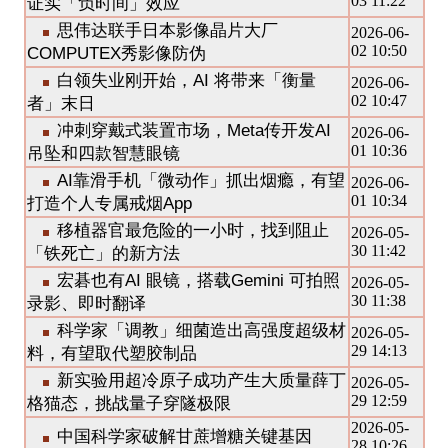
03 11:22
证实「负时间」效应
思伟达联手日本影像晶片大厂
2026-06-
02 10:50
COMPUTEX秀影像防伪
白领失业刚开始，AI 将带来「衡量
2026-06-
02 10:47
者」末日
冲刺穿戴式装置市场，Meta传开发AI
2026-06-
01 10:36
吊坠和四款智慧眼镜
AI靠滑手机「微动作」抓出烟瘾，有望
2026-06-
01 10:34
打造个人专属戒烟App
移植器官最危险的一小时，找到阻止
2026-05-
30 11:42
「铁死亡」的新方法
宏碁也有AI 眼镜，搭载Gemini 可拍照
2026-05-
30 11:38
录影、即时翻译
科学家「调教」细菌造出高强度超级材
2026-05-
29 14:13
料，有望取代塑胶制品
新实验用超冷原子成功产生大质量薛丁
2026-05-
29 12:59
格猫态，挑战量子穿隧极限
2026-05-
中国科学家破解甘蔗增糖关键基因
28 10:26