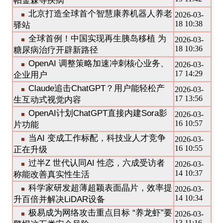
帕金森等疾病
北京打造全球首个智慧康养机器人养老
2026-03-
18 10:38
驿站
全球首例！中国实现再生胰岛移植 为
2026-03-
18 10:36
糖尿病治疗开辟新路径
OpenAI 调整策略加速冲刺核心业务、
2026-03-
17 14:29
企业用户
Claude追击ChatGPT？用户能轻松产
2026-03-
17 13:56
生互动式视觉内容
OpenAI计划ChatGPT直接内建Sora影
2026-03-
16 10:57
片功能
当AI 变成工作标配，科技业人才竞争
2026-03-
16 10:55
正在升级
过半Z 世代认同AI 性恋，六成受访者
2026-03-
14 10:37
称能改善真实性生活
科学家研发超薄超颖表面晶片，效率提
2026-03-
14 10:34
升百倍并解决LiDAR设备
极易成为网络攻击重点目标 “养龙虾”要
2026-03-
13 11:16