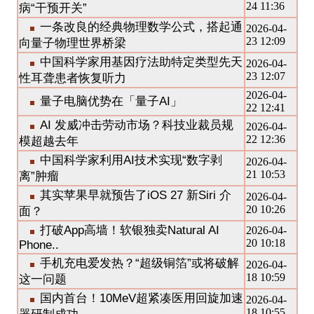
24 11:36
病“干预开关”
一条改良的经典物理数学公式，搭起通
2026-04-
23 12:09
向量子物理世界桥梁
中国科学家用基因疗法助特定类型先天
2026-04-
23 12:07
性耳聋患者恢复听力
2026-04-
量子电脑优势在「量子AI」
22 12:41
AI 发威冲击劳动市场？科技业裁员规
2026-04-
22 12:36
模超越去年
中国科学家利用AI技术实现“数字剥
2026-04-
21 10:53
离”肿瘤
其实苹果早就预告了iOS 27 新Siri 介
2026-04-
20 10:26
面？
打破App高墙！软银独卖Natural AI
2026-04-
20 10:18
Phone..
手机充电爱发热？“超级铜箔”或将破解
2026-04-
18 10:59
这一问题
国内首台！10MeV超紧凑医用回旋加速
2026-04-
18 10:55